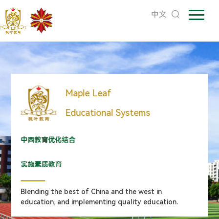
中文
Maple Leaf
Maple Leaf
Maple Leaf
Educational Systems
Educational Systems
Educational Systems
中西教育优化结合
中西教育优化结合
中西教育优化结合
实施素质教育中西教育优化结合
实施素质教育
实施素质教育
实施素质教育
Blending the best of China and the west in
Blending the best of China and the west in
education, and implementing quality education.
education, and implementing quality education.
Blending the best of China and the west in
education, and implementing quality education.