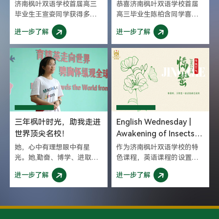
Meet A Better Self
尖科研名校湖首大学录取
济南枫叶双语学校首届高三
恭喜济南枫叶双语学校首届
毕业生王宣娈同学获得多伦
高三毕业生陈柏含同学喜获
多大学传播、文化、信息和
加拿大湖首大学
进一步了解
进一步了解
技术专业以及社会科学专业
（Lakehead University）录
双offer，韦仕敦大学社会科
取offer。在此之前陈柏含同
学、管理和组织学专业双
学获得QS百强名校“澳洲八
offer，谢菲尔德大学数字媒
大”之一的西澳大学的录取
体与社会专业、女皇大学文
offer。
科荣誉学士6封高质量录取，
同时凭借优异成绩获得女皇
大学10万加币（约合计50万
人民币）奖学金奖励。
三年枫叶时光，助我走进
English Wednesday |
世界顶尖名校！
Awakening of Insects惊
蛰--春雷响，万物生和枫
她，心中有理想眼中有星
作为济南枫叶双语学校的特
叶学子一起迎接春日到来
光。她,勤奋、博学、进取、
色课程，英语课程的设置旨
争先,用拼搏和坚韧绽放青春
在提升学生英语语言运用能
进一步了解
进一步了解
之花。济南枫叶双语学校首
力的同时，更好地拓展国际
届毕业生王若溪同学已经斩
视野、发展多元高阶思维，
获爱丁堡大学、多伦多大学
成为既有民族自信心又有世
士嘉堡校区、阿尔伯塔大
界胸怀，能够用英文讲好中
学、麦克马斯特大学、匹兹
国故事的国际化精英人才。